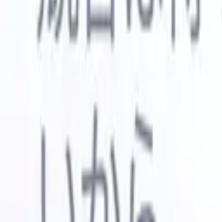
🇺🇸
英語
🇳🇱
オランダ語
🇫🇷
フランス語
🇧🇷
ポルトガル語
🇪
デモを見たい
無料で試す
あなたのために働くAI
次世代
AIエージェントがメール返信、候補者提出、履歴書
すべて表
フォーマット、ソーシング戦略を処理し、採用活動
履歴書解
をより効率的かつ正確に管理できるようにします。
ようエー
出に対応
AIエージェントが採用の仕方を変える方法。
↗
ェント
A
者ピッチ
成。
新リリース
Recruit CRM MCPでデータをAIに接続
当社のサービス