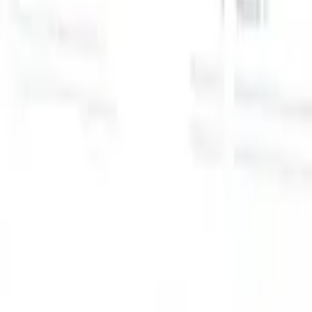
スマートリクルーター向けAI機能
GPT統合
GPTでコンテンツ作成と候補者エンゲージメント
を自動化。
AIソーシング
自然言語でインターネット全体か
る
らソーシング。
AI候補者マッチング
AI主導の分析で適格な
提
候補者を役割にマッチ。
アウトリーチシーケンシング
スマ
ジ
ートなメール、SMS、LinkedInシーケンスで候補者にエン
補
ゲージ。
これまでにない採用効率を解き放とう
デモを見たい