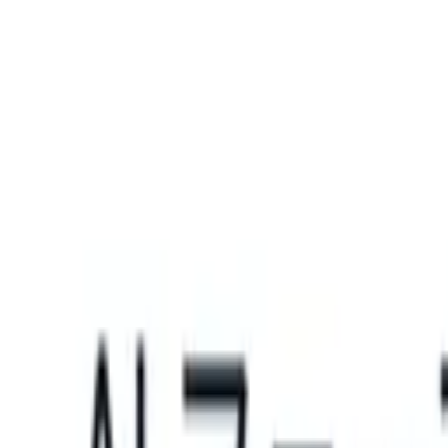
What happens when your ATS can take instructions?
|
Save my seat