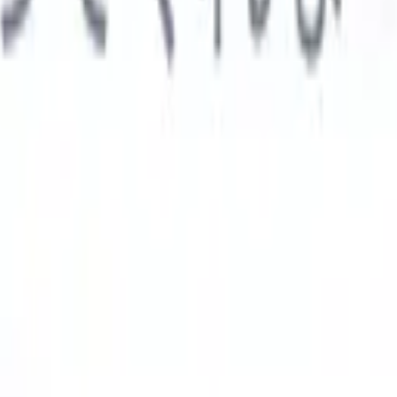

スペイン語
🇩🇪
ドイツ語
🇮🇹
イタリア語
🇨🇳
中国語
AIエージェント
示
析エージェント
解析する履歴書のカスタムフィールドを認識す
ジェントをトレーニング。
候補者提出エージェント
AIがメール
した洗練された候補者リストを作成。
履歴書フォーマットエー
Iフォーマット済み履歴書をその場で生成しPDFとして保存。
候
エージェント
AIで洗練されたブランド候補者ピッチメールを作
業界別ソリューション