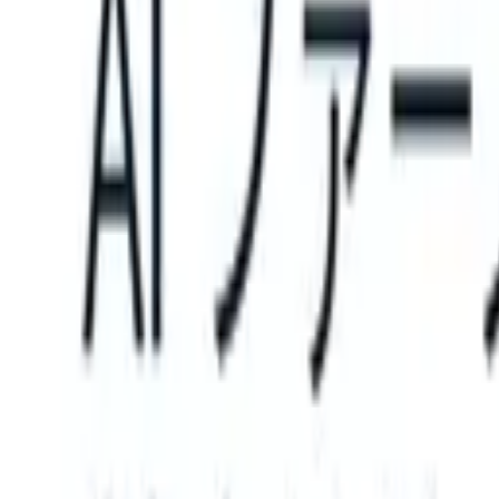
can take instructions?
|
Save my seat
What happens when your ATS 
製品
機能
AI
料金
ナレッジハブ
サインイン
無料で試す