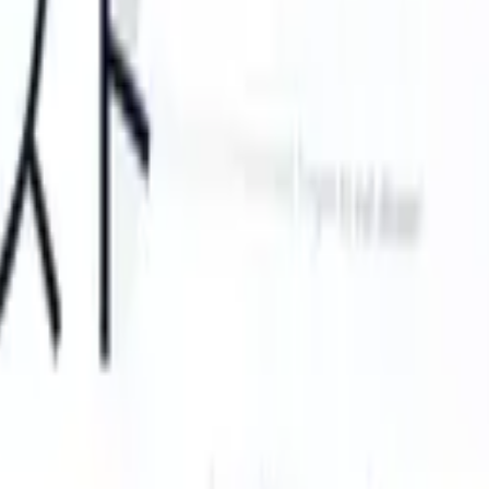
can take instructions?
|
Save my seat