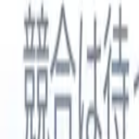
日本語
🇺🇸
英語
🇳🇱
オランダ語
🇫🇷
フランス語
🇧🇷
ポルトガル語
🇪
製品
機能
AI
料金
ナレッジハブ
ONEの強力なモバイルアプリでRecruit CRMのすべてにアク
Webでセットアップして、モバイルで使用。
今すぐ登録
日本語