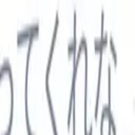

スペイン語
🇩🇪
ドイツ語
🇮🇹
イタリア語
🇨🇳
中国語
セス