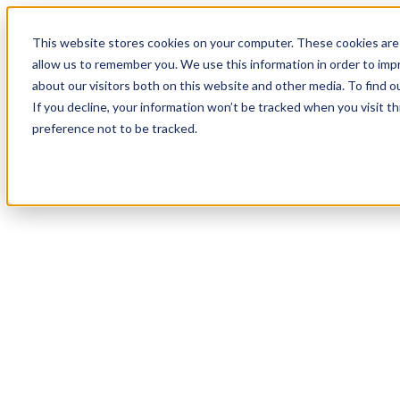
18
Day
:
This website stores cookies on your computer. These cookies are 
01
HR
:
allow us to remember you. We use this information in order to im
09
Min
about our visitors both on this website and other media. To find o
:
If you decline, your information won’t be tracked when you visit t
19
Sec
preference not to be tracked.