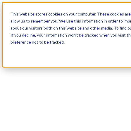
17
Day
:
This website stores cookies on your computer. These cookies are 
08
HR
:
allow us to remember you. We use this information in order to im
40
Min
about our visitors both on this website and other media. To find o
:
If you decline, your information won’t be tracked when you visit t
21
Sec
preference not to be tracked.