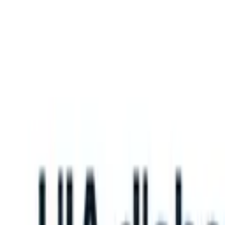
What happens when your ATS can take instructions?
|
Save my seat