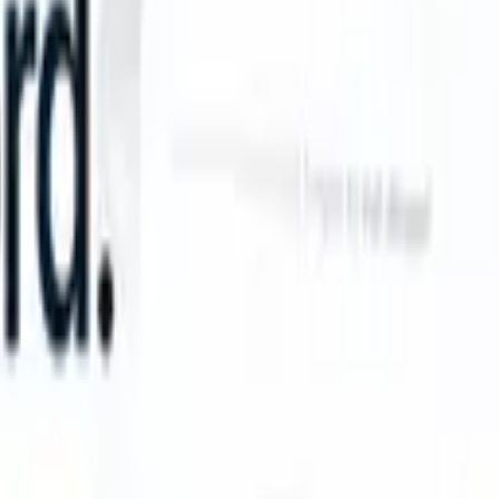
 can take instructions?
|
Save my seat