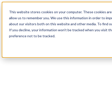
18
Day
:
This website stores cookies on your computer. These cookies are 
03
HR
:
allow us to remember you. We use this information in order to im
05
Min
about our visitors both on this website and other media. To find o
:
If you decline, your information won’t be tracked when you visit t
54
Sec
preference not to be tracked.