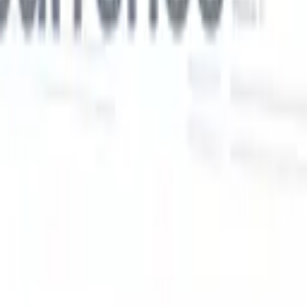
Nos fonctionnalités IA pour les recruteurs
intelligents
Intégration GPT
Automatisez la création de contenu et
s
l'engagement des candidats avec GPT.
Sourcing IA
Sourcez sur tout
er
internet grâce au langage naturel.
Correspondance IA de
candidats
Associez les candidats qualifiés aux postes grâce à une
 en
analyse pilotée par l'IA.
Séquençage de prospection
Engagez les
candidats via des séquences intelligentes d'e-mails, SMS et
LinkedIn.
Libérez l'Efficacité de Recrutement Comme Jamais
Auparavant