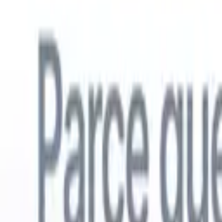
Français
🇺🇸
Anglais
🇳🇱
Néerlandais
🇧🇷
Portugais
🇪🇸
Espagnol
🇩🇪
Alle
Produits
Fonctionnalités
IA
Tarifs
Centre de connaissances
Accédez à tout Recruit CRM via UNE application mobile puissante
Configurez sur le web, puis utilisez sur mobile.
S'inscrire maintenant
Français
🇺🇸
Anglais
🇳🇱
Néerlandais
🇧🇷
Portugais
🇪🇸
Espagnol
🇩🇪
Alle
Je veux une démo