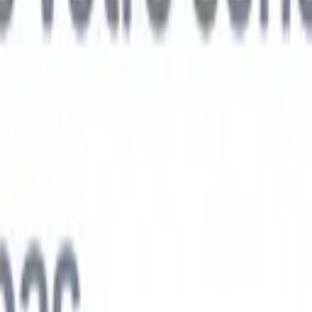
ts IA nouvelle génération
nalyse des CV
Entraînez un agent à reconnaître les champs personnalisé
V que vous analysez.
Agent de soumission de candidats
Laissez l'IA cré
e candidats soignée, prête à être envoyée par e-mail.
Agent de mise en
 CV
Générez des CV formatés par l'IA instantanément et enregistrez-les
 de présentation des candidats
Créez des e-mails de présentation de
oignés et personnalisés grâce à l'IA.
Solutions par secteur