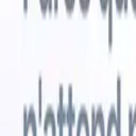
Essai gratuit
L'IA qui travaille pour vous
Nos agen
Les agents IA gèrent les réponses aux e-mails, les
Voir tout
soumissions de candidats, la mise en forme des CV et les
Agent d'a
stratégies de sourcing, vous donnant un meilleur contrôle
dans les C
sur votre recrutement et améliorant la vitesse et la
une liste d
précision.
forme des
PDF.
Agent
Comment les agents IA peuvent changer votre façon de
candidats s
recruter.
↗
Nouvelle version
Connectez vos données à l'IA avec
Recruit CRM MCP
Ce que nous offrons