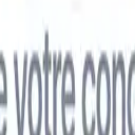
mand
🇯🇵
Japonais
🇮🇹
Italien
🇨🇳
Chinois
mand
🇯🇵
Japonais
🇮🇹
Italien
🇨🇳
Chinois