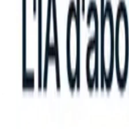
S can take instructions?
|
Save my seat
What happens when your ATS
Produits
Fonctionnalités
IA
Tarifs
Centre de connaissances
Se connecter
Essai gratuit