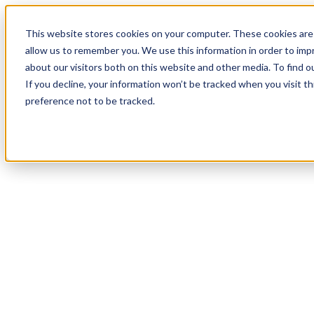
18
Day
:
This website stores cookies on your computer. These cookies are 
22
HR
:
allow us to remember you. We use this information in order to im
34
Min
about our visitors both on this website and other media. To find o
:
If you decline, your information won’t be tracked when you visit t
04
Sec
preference not to be tracked.