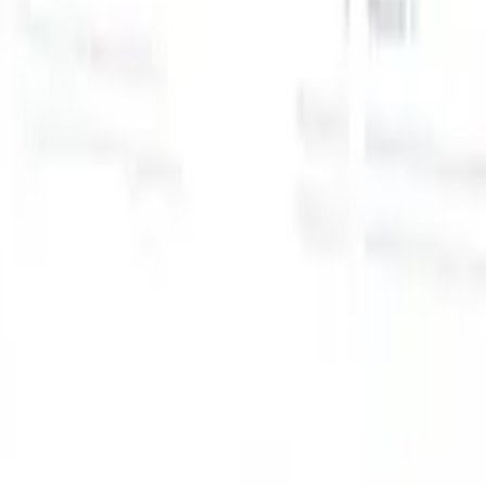
スマートリクルーター向けAI機能
GPT統合
GPTでコンテンツ作成と候補者エンゲージメント
を自動化。
AIソーシング
自然言語でインターネット全体か
る
らソーシング。
AI候補者マッチング
AI主導の分析で適格な
提
候補者を役割にマッチ。
アウトリーチシーケンシング
スマ
ジ
ートなメール、SMS、LinkedInシーケンスで候補者にエン
補
ゲージ。
これまでにない採用効率を解き放とう
デモを見たい