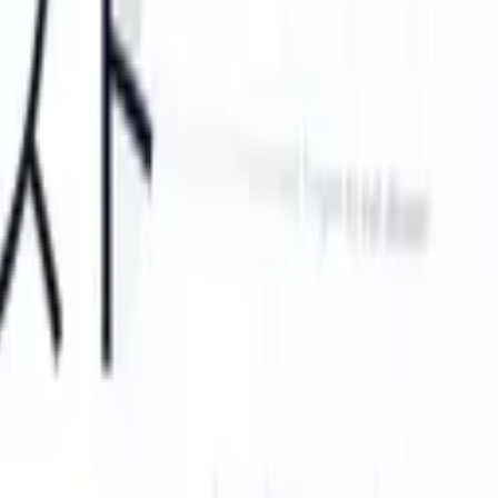
n take instructions?
|
Save my seat