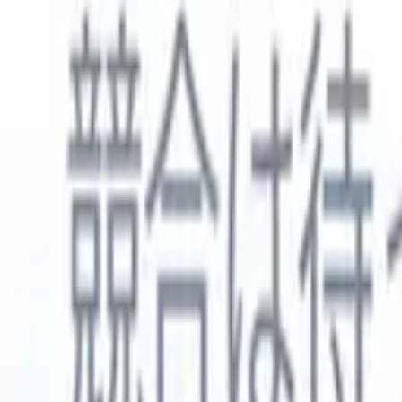
日本語
🇺🇸
英語
🇳🇱
オランダ語
🇫🇷
フランス語
🇧🇷
ポルトガル語
🇪
製品
機能
AI
料金
ナレッジハブ
ONEの強力なモバイルアプリでRecruit CRMのすべてにアク
Webでセットアップして、モバイルで使用。
今すぐ登録
日本語