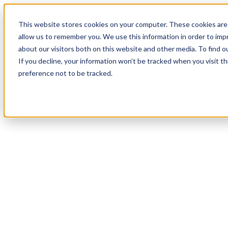
17
Day
:
This website stores cookies on your computer. These cookies are 
20
HR
:
allow us to remember you. We use this information in order to im
22
Min
about our visitors both on this website and other media. To find o
:
If you decline, your information won’t be tracked when you visit t
28
Sec
preference not to be tracked.