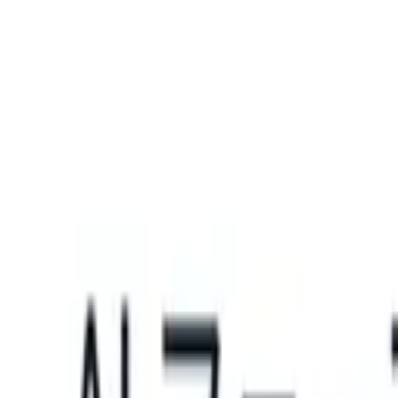
What happens when your ATS can take instructions?
|
Save my seat