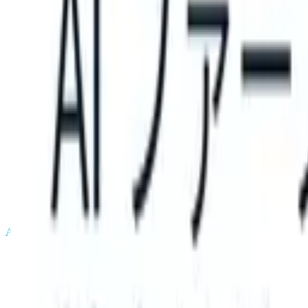
an take instructions?
|
Save my seat
What happens when your ATS ca
製品
機能
AI
料金
ナレッジハブ
サインイン
無料で試す