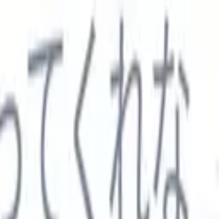

スペイン語
🇩🇪
ドイツ語
🇮🇹
イタリア語
🇨🇳
中国語
セス