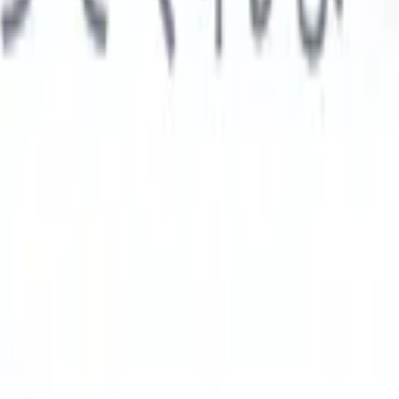

スペイン語
🇩🇪
ドイツ語
🇮🇹
イタリア語
🇨🇳
中国語
AIエージェント
示
析エージェント
解析する履歴書のカスタムフィールドを認識す
ジェントをトレーニング。
候補者提出エージェント
AIがメール
した洗練された候補者リストを作成。
履歴書フォーマットエー
Iフォーマット済み履歴書をその場で生成しPDFとして保存。
候
エージェント
AIで洗練されたブランド候補者ピッチメールを作
業界別ソリューション