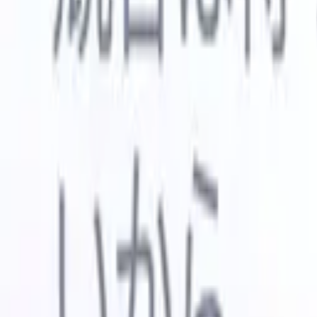
🇺🇸
英語
🇳🇱
オランダ語
🇫🇷
フランス語
🇧🇷
ポルトガル語
🇪
デモを見たい
無料で試す
あなたのために働くAI
次世代
AIエージェントがメール返信、候補者提出、履歴書
すべて表
フォーマット、ソーシング戦略を処理し、採用活動
履歴書解
をより効率的かつ正確に管理できるようにします。
ようエー
出に対応
AIエージェントが採用の仕方を変える方法。
↗
ェント
A
者ピッチ
成。
新リリース
Recruit CRM MCPでデータをAIに接続
当社のサービス