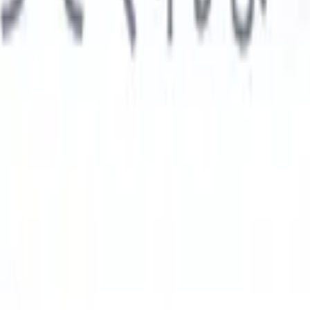

スペイン語
🇩🇪
ドイツ語
🇮🇹
イタリア語
🇨🇳
中国語
AIエージェント
示
析エージェント
解析する履歴書のカスタムフィールドを認識す
ジェントをトレーニング。
候補者提出エージェント
AIがメール
した洗練された候補者リストを作成。
履歴書フォーマットエー
Iフォーマット済み履歴書をその場で生成しPDFとして保存。
候
エージェント
AIで洗練されたブランド候補者ピッチメールを作
業界別ソリューション