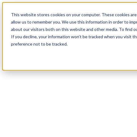
20
Day
:
This website stores cookies on your computer. These cookies are 
05
HR
:
allow us to remember you. We use this information in order to im
16
Min
about our visitors both on this website and other media. To find o
:
If you decline, your information won’t be tracked when you visit t
45
Sec
preference not to be tracked.