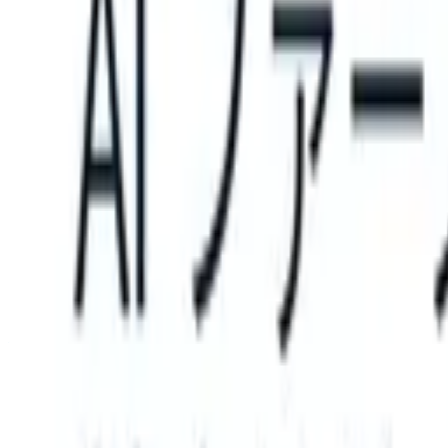
 can take instructions?
|
Save my seat
What happens when your ATS 
製品
機能
AI
料金
ナレッジハブ
サインイン
無料で試す