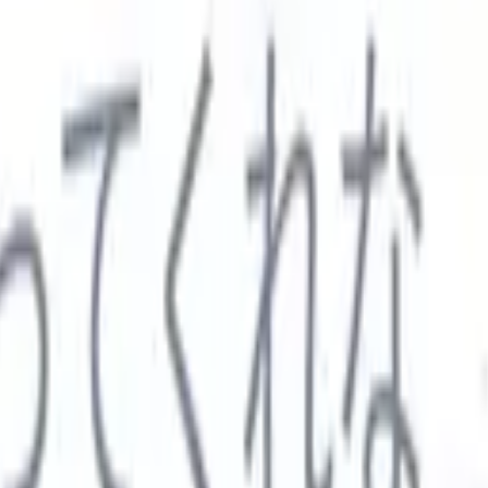

スペイン語
🇩🇪
ドイツ語
🇮🇹
イタリア語
🇨🇳
中国語
セス