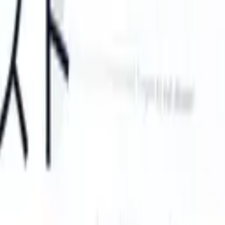
can take instructions?
|
Save my seat