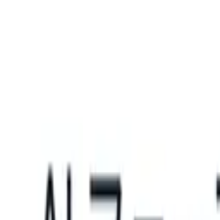
What happens when your ATS can take instructions?
|
Save my seat