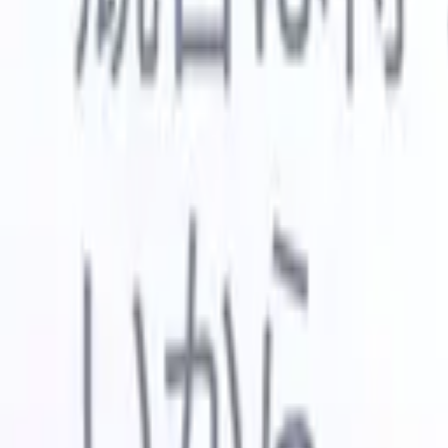
🇺🇸
英語
🇳🇱
オランダ語
🇫🇷
フランス語
🇧🇷
ポルトガル語
🇪
デモを見たい
無料で試す
あなたのために働くAI
次世代
AIエージェントがメール返信、候補者提出、履歴書
すべて表
フォーマット、ソーシング戦略を処理し、採用活動
履歴書解
をより効率的かつ正確に管理できるようにします。
ようエー
出に対応
AIエージェントが採用の仕方を変える方法。
↗
ェント
A
者ピッチ
成。
新リリース
Recruit CRM MCPでデータをAIに接続
当社のサービス