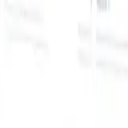
スマートリクルーター向けAI機能
GPT統合
GPTでコンテンツ作成と候補者エンゲージメント
を自動化。
AIソーシング
自然言語でインターネット全体か
る
らソーシング。
AI候補者マッチング
AI主導の分析で適格な
提
候補者を役割にマッチ。
アウトリーチシーケンシング
スマ
ジ
ートなメール、SMS、LinkedInシーケンスで候補者にエン
補
ゲージ。
これまでにない採用効率を解き放とう
デモを見たい