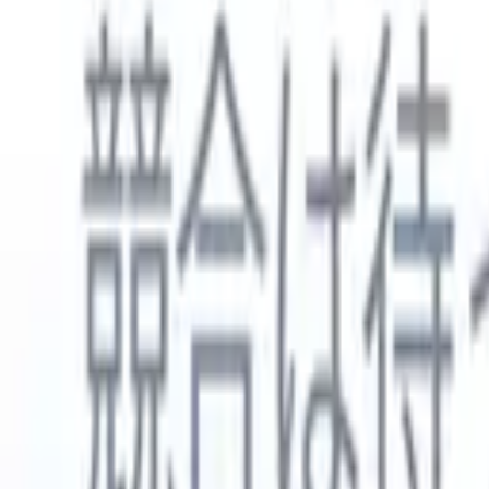
日本語
🇺🇸
英語
🇳🇱
オランダ語
🇫🇷
フランス語
🇧🇷
ポルトガル語
🇪
製品
機能
AI
料金
ナレッジハブ
ONEの強力なモバイルアプリでRecruit CRMのすべてにアク
Webでセットアップして、モバイルで使用。
今すぐ登録
日本語