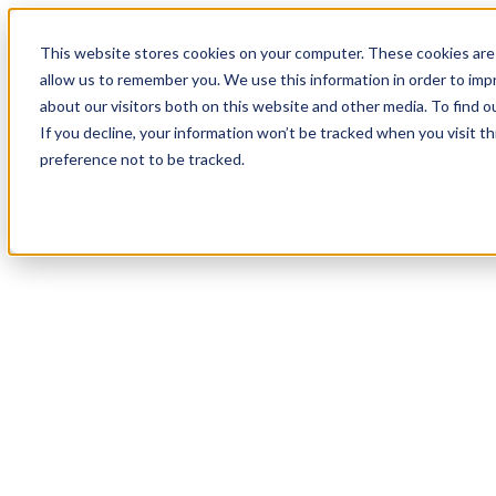
16
Day
:
This website stores cookies on your computer. These cookies are 
05
HR
:
allow us to remember you. We use this information in order to im
12
Min
about our visitors both on this website and other media. To find o
:
If you decline, your information won’t be tracked when you visit t
39
Sec
preference not to be tracked.