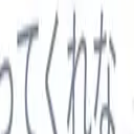

スペイン語
🇩🇪
ドイツ語
🇮🇹
イタリア語
🇨🇳
中国語
セス