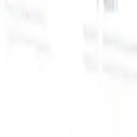
スマートリクルーター向けAI機能
GPT統合
GPTでコンテンツ作成と候補者エンゲージメント
を自動化。
AIソーシング
自然言語でインターネット全体か
る
らソーシング。
AI候補者マッチング
AI主導の分析で適格な
提
候補者を役割にマッチ。
アウトリーチシーケンシング
スマ
ジ
ートなメール、SMS、LinkedInシーケンスで候補者にエン
補
ゲージ。
これまでにない採用効率を解き放とう
デモを見たい