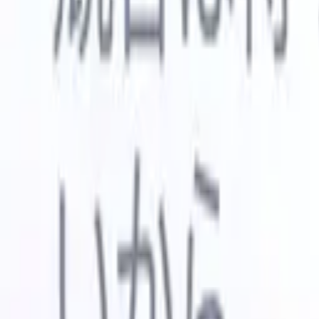
🇺🇸
英語
🇳🇱
オランダ語
🇫🇷
フランス語
🇧🇷
ポルトガル語
🇪
デモを見たい
無料で試す
あなたのために働くAI
次世代
AIエージェントがメール返信、候補者提出、履歴書
すべて表
フォーマット、ソーシング戦略を処理し、採用活動
履歴書解
をより効率的かつ正確に管理できるようにします。
ようエー
出に対応
AIエージェントが採用の仕方を変える方法。
↗
ェント
A
者ピッチ
成。
新リリース
Recruit CRM MCPでデータをAIに接続
当社のサービス