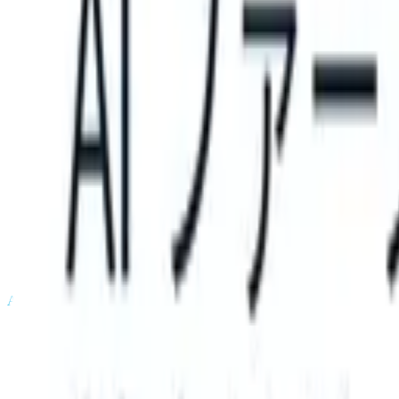
S can take instructions?
|
Save my seat
What happens when your ATS
製品
機能
AI
料金
ナレッジハブ
サインイン
無料で試す