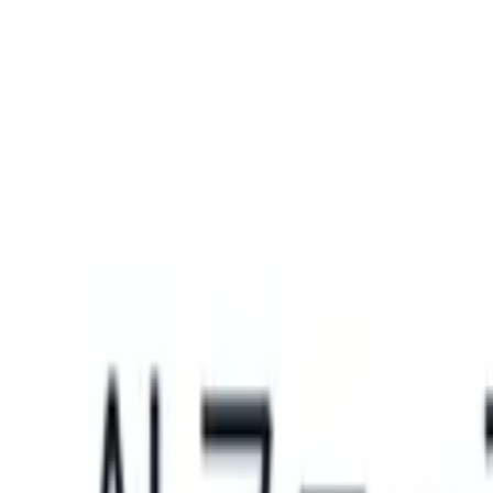
What happens when your ATS can take instructions?
|
Save my seat