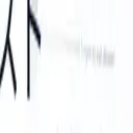
 can take instructions?
|
Save my seat