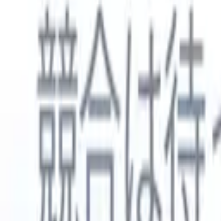
日本語
🇺🇸
英語
🇳🇱
オランダ語
🇫🇷
フランス語
🇧🇷
ポルトガル語
🇪
製品
機能
AI
料金
ナレッジハブ
ONEの強力なモバイルアプリでRecruit CRMのすべてにアク
Webでセットアップして、モバイルで使用。
今すぐ登録
日本語