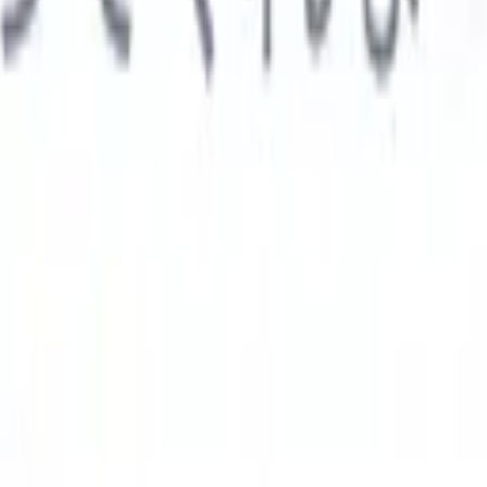

スペイン語
🇩🇪
ドイツ語
🇮🇹
イタリア語
🇨🇳
中国語
AIエージェント
示
析エージェント
解析する履歴書のカスタムフィールドを認識す
ジェントをトレーニング。
候補者提出エージェント
AIがメール
した洗練された候補者リストを作成。
履歴書フォーマットエー
Iフォーマット済み履歴書をその場で生成しPDFとして保存。
候
エージェント
AIで洗練されたブランド候補者ピッチメールを作
業界別ソリューション