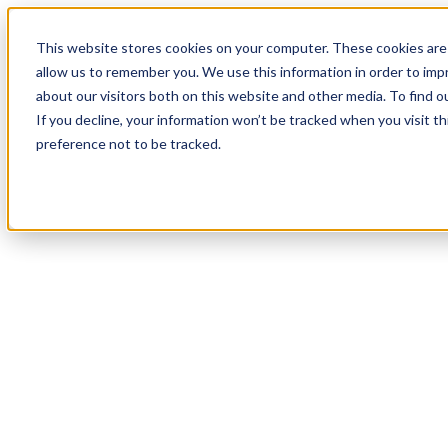
20
Day
:
This website stores cookies on your computer. These cookies are 
09
HR
:
allow us to remember you. We use this information in order to im
26
Min
about our visitors both on this website and other media. To find o
:
If you decline, your information won’t be tracked when you visit t
58
Sec
preference not to be tracked.