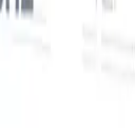
Unsere KI-Funktionen für smarte Recruiter
GPT-Integration
Automatisieren Sie Content-Erstellung und
Kandidatenengagement mit GPT.
KI-Sourcing
Suchen Sie im
r
gesamten Internet mit natürlicher Sprache.
KI-
Sie
Kandidatenabgleich
Ordnen Sie qualifizierte Kandidaten mit KI-
uf-
gesteuerter Analyse den passenden Stellen zu.
Outreach-
n
Sequenzierung
Sprechen Sie Kandidaten über intelligente E-Mail-,
SMS- und LinkedIn-Sequenzen an.
Entfesseln Sie Rekrutierungseffizienz wie nie zuvor
Ich möchte eine Demo