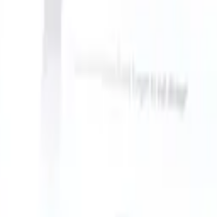
n take instructions?
|
Save my seat