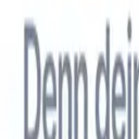
Allemand
🇺🇸
Anglais
🇳🇱
Néerlandais
🇫🇷
Français
🇧🇷
Portugais
🇪🇸
Espag
Produkte
Funktionen
KI
Preise
Wissenszentrum
Greifen Sie über EINE leistungsstarke mobile App auf alle Funktio
Richten Sie es im Web ein und nutzen Sie es dann auf dem Handy.
Jetzt anmelden
Allemand
🇺🇸
Anglais
🇳🇱
Néerlandais
🇫🇷
Français
🇧🇷
Portugais
🇪🇸
Espag
Ich möchte eine Demo