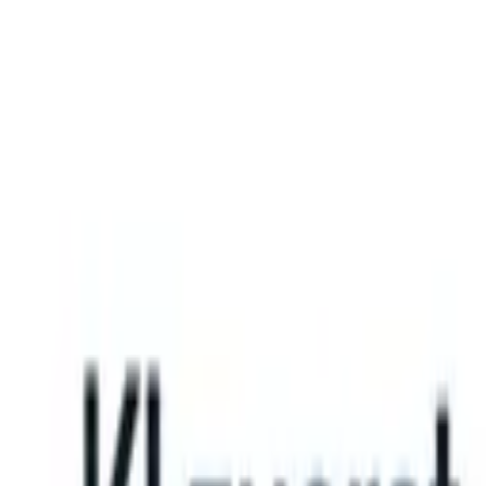
What happens when your ATS can take instructions?
|
Save my seat