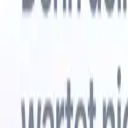
Kostenlos testen
KI, die die Arbeit für Sie erledigt
Unsere 
KI-Agenten übernehmen E-Mail-Antworten,
Alle anzei
Kandidateneinreichungen, Lebenslauf-Formatierung und
Lebenslau
Sourcing-Strategien – für mehr Kontrolle über Ihre
in analysi
Personalvermittlung und mehr Geschwindigkeit und
die KI ein
Genauigkeit.
Formatier
Sie sie al
Wie KI-Agenten Ihre Einstellungsweise verändern
markenger
können.
↗
Neue Version
Verbinde deine Daten mit KI – Recruit
CRM MCP
Was wir bieten