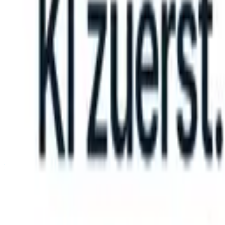
an take instructions?
|
Save my seat
What happens when your ATS ca
Produkte
Funktionen
KI
Preise
Wissenszentrum
Anmelden
Kostenlos testen