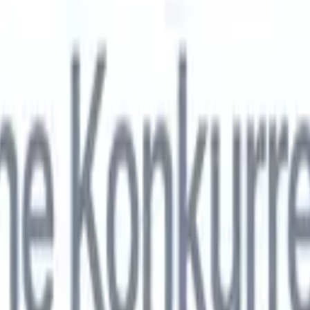
nol
🇯🇵
Japonais
🇮🇹
Italien
🇨🇳
Chinois
nen von Recruit CRM zu
nol
🇯🇵
Japonais
🇮🇹
Italien
🇨🇳
Chinois