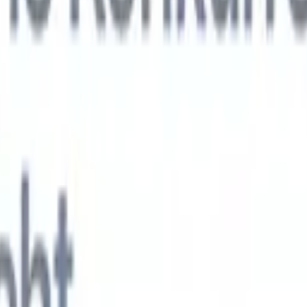
KI-Agenten der nächsten Generation
gen
f-Analyse-Agent
Trainieren Sie einen Agenten, benutzerdefinierte Felde
erten Lebensläufen zu erkennen.
Kandidateneinreichungs-Agent
Lassen 
e ausgefeilte Kandidatenliste für den E-Mail-Versand erstellen.
Lebensla
ungs-Agent
Erstellen Sie KI-formatierte Lebensläufe sofort und speicher
s PDFs.
Kandidaten-Pitch-Agent
Erstellen Sie mit KI ausgefeilte,
echte Kandidaten-Pitch-E-Mails.
Lösungen nach Branche