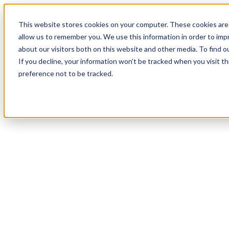
17
Day
:
This website stores cookies on your computer. These cookies are 
07
HR
:
allow us to remember you. We use this information in order to im
30
Min
about our visitors both on this website and other media. To find o
:
If you decline, your information won’t be tracked when you visit t
36
Sec
preference not to be tracked.