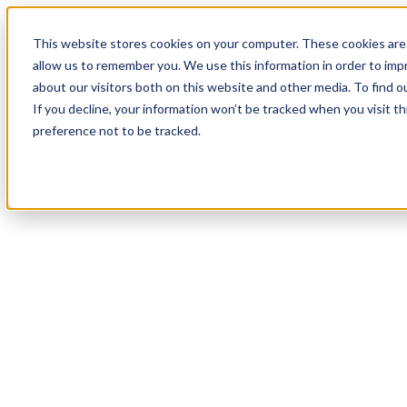
20
Day
:
This website stores cookies on your computer. These cookies are 
05
HR
:
allow us to remember you. We use this information in order to im
25
Min
about our visitors both on this website and other media. To find o
:
If you decline, your information won’t be tracked when you visit t
27
Sec
preference not to be tracked.