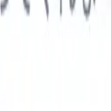

スペイン語
🇩🇪
ドイツ語
🇮🇹
イタリア語
🇨🇳
中国語
AIエージェント
示
析エージェント
解析する履歴書のカスタムフィールドを認識す
ジェントをトレーニング。
候補者提出エージェント
AIがメール
した洗練された候補者リストを作成。
履歴書フォーマットエー
Iフォーマット済み履歴書をその場で生成しPDFとして保存。
候
エージェント
AIで洗練されたブランド候補者ピッチメールを作
業界別ソリューション