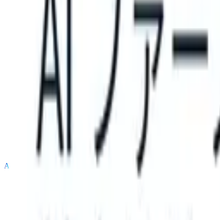
can take instructions?
|
Save my seat
What happens when your ATS c
製品
機能
AI
料金
ナレッジハブ
サインイン
無料で試す