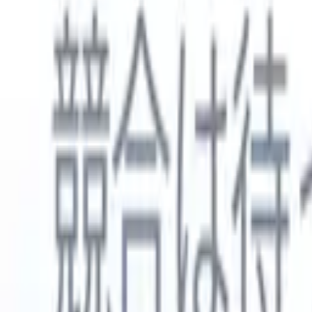
日本語
🇺🇸
英語
🇳🇱
オランダ語
🇫🇷
フランス語
🇧🇷
ポルトガル語
🇪
製品
機能
AI
料金
ナレッジハブ
ONEの強力なモバイルアプリでRecruit CRMのすべてにアク
Webでセットアップして、モバイルで使用。
今すぐ登録
日本語