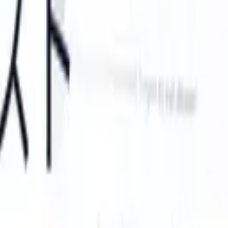
an take instructions?
|
Save my seat