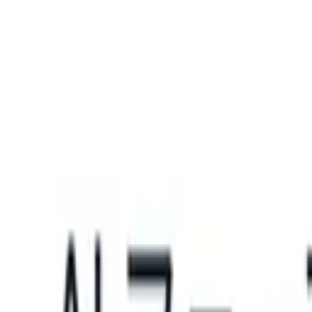
What happens when your ATS can take instructions?
|
Save my seat