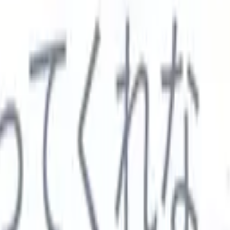

スペイン語
🇩🇪
ドイツ語
🇮🇹
イタリア語
🇨🇳
中国語
セス