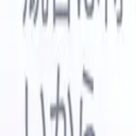
🇺🇸
英語
🇳🇱
オランダ語
🇫🇷
フランス語
🇧🇷
ポルトガル語
🇪
デモを見たい
無料で試す
あなたのために働くAI
次世代
AIエージェントがメール返信、候補者提出、履歴書
すべて表
フォーマット、ソーシング戦略を処理し、採用活動
履歴書解
をより効率的かつ正確に管理できるようにします。
ようエー
出に対応
AIエージェントが採用の仕方を変える方法。
↗
ェント
A
者ピッチ
成。
新リリース
Recruit CRM MCPでデータをAIに接続
当社のサービス