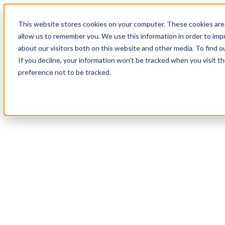
20
Day
:
This website stores cookies on your computer. These cookies are 
10
HR
:
allow us to remember you. We use this information in order to im
06
Min
about our visitors both on this website and other media. To find o
:
If you decline, your information won’t be tracked when you visit t
34
Sec
preference not to be tracked.