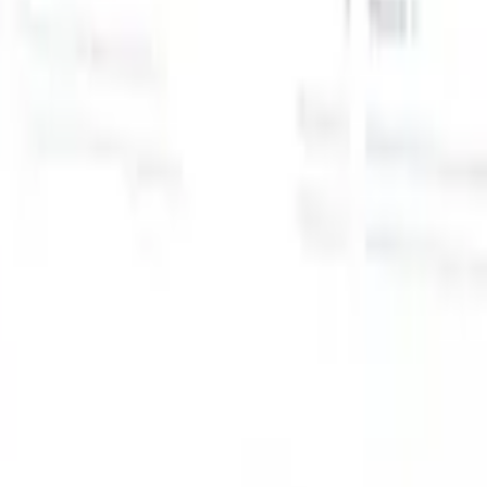
スマートリクルーター向けAI機能
GPT統合
GPTでコンテンツ作成と候補者エンゲージメント
を自動化。
AIソーシング
自然言語でインターネット全体か
る
らソーシング。
AI候補者マッチング
AI主導の分析で適格な
提
候補者を役割にマッチ。
アウトリーチシーケンシング
スマ
ジ
ートなメール、SMS、LinkedInシーケンスで候補者にエン
補
ゲージ。
これまでにない採用効率を解き放とう
デモを見たい