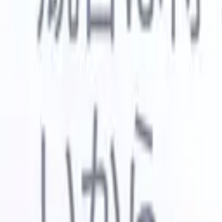
🇺🇸
英語
🇳🇱
オランダ語
🇫🇷
フランス語
🇧🇷
ポルトガル語
🇪
デモを見たい
無料で試す
あなたのために働くAI
次世代
AIエージェントがメール返信、候補者提出、履歴書
すべて表
フォーマット、ソーシング戦略を処理し、採用活動
履歴書解
をより効率的かつ正確に管理できるようにします。
ようエー
出に対応
AIエージェントが採用の仕方を変える方法。
↗
ェント
A
者ピッチ
成。
新リリース
Recruit CRM MCPでデータをAIに接続
当社のサービス