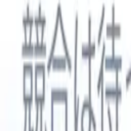
日本語
🇺🇸
英語
🇳🇱
オランダ語
🇫🇷
フランス語
🇧🇷
ポルトガル語
🇪
製品
機能
AI
料金
ナレッジハブ
ONEの強力なモバイルアプリでRecruit CRMのすべてにアク
Webでセットアップして、モバイルで使用。
今すぐ登録
日本語