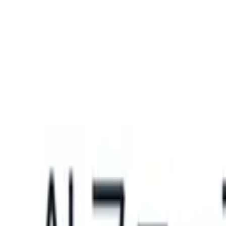
What happens when your ATS can take instructions?
|
Save my seat