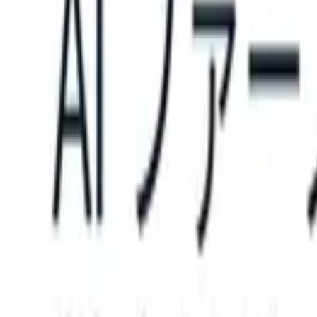
an take instructions?
|
Save my seat
What happens when your ATS c
製品
機能
AI
料金
ナレッジハブ
サインイン
無料で試す