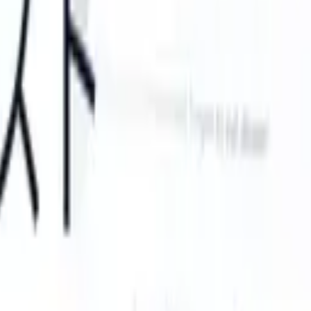
an take instructions?
|
Save my seat