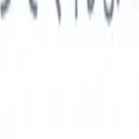

スペイン語
🇩🇪
ドイツ語
🇮🇹
イタリア語
🇨🇳
中国語
AIエージェント
示
析エージェント
解析する履歴書のカスタムフィールドを認識す
ジェントをトレーニング。
候補者提出エージェント
AIがメール
した洗練された候補者リストを作成。
履歴書フォーマットエー
Iフォーマット済み履歴書をその場で生成しPDFとして保存。
候
エージェント
AIで洗練されたブランド候補者ピッチメールを作
業界別ソリューション