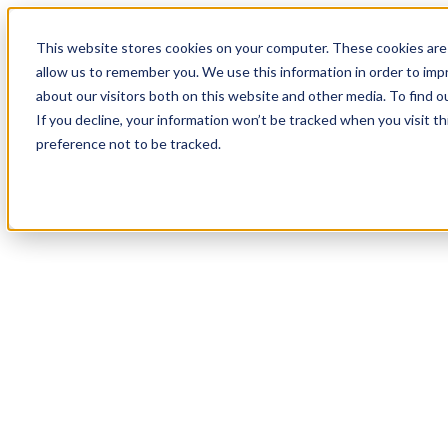
19
Day
:
This website stores cookies on your computer. These cookies are 
23
HR
:
allow us to remember you. We use this information in order to im
08
Min
about our visitors both on this website and other media. To find o
:
If you decline, your information won’t be tracked when you visit t
33
Sec
preference not to be tracked.