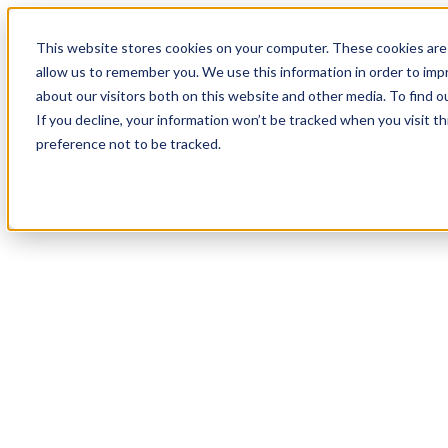
18
Day
:
This website stores cookies on your computer. These cookies are 
04
HR
:
allow us to remember you. We use this information in order to im
51
Min
about our visitors both on this website and other media. To find o
:
If you decline, your information won’t be tracked when you visit t
19
Sec
preference not to be tracked.