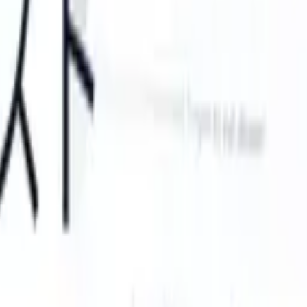
TS can take instructions?
|
Save my seat