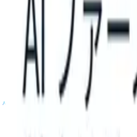
TS can take instructions?
|
Save my seat
What happens when your A
製品
機能
AI
料金
ナレッジハブ
サインイン
無料で試す