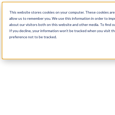
19
Day
:
This website stores cookies on your computer. These cookies are 
03
HR
:
allow us to remember you. We use this information in order to im
59
Min
about our visitors both on this website and other media. To find o
:
If you decline, your information won’t be tracked when you visit t
15
Sec
preference not to be tracked.