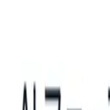
What happens when your ATS can take instructions?
|
Save my seat