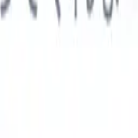

スペイン語
🇩🇪
ドイツ語
🇮🇹
イタリア語
🇨🇳
中国語
AIエージェント
示
析エージェント
解析する履歴書のカスタムフィールドを認識す
ジェントをトレーニング。
候補者提出エージェント
AIがメール
した洗練された候補者リストを作成。
履歴書フォーマットエー
Iフォーマット済み履歴書をその場で生成しPDFとして保存。
候
エージェント
AIで洗練されたブランド候補者ピッチメールを作
業界別ソリューション