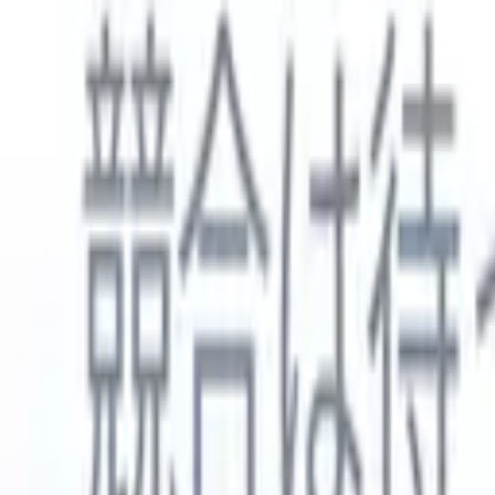
日本語
🇺🇸
英語
🇳🇱
オランダ語
🇫🇷
フランス語
🇧🇷
ポルトガル語
🇪
製品
機能
AI
料金
ナレッジハブ
ONEの強力なモバイルアプリでRecruit CRMのすべてにアク
Webでセットアップして、モバイルで使用。
今すぐ登録
日本語