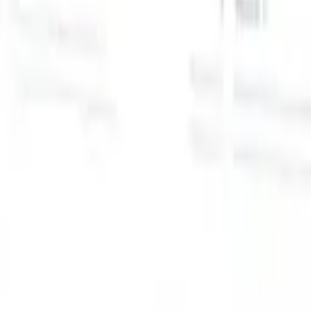
スマートリクルーター向けAI機能
GPT統合
GPTでコンテンツ作成と候補者エンゲージメント
を自動化。
AIソーシング
自然言語でインターネット全体か
る
らソーシング。
AI候補者マッチング
AI主導の分析で適格な
提
候補者を役割にマッチ。
アウトリーチシーケンシング
スマ
ジ
ートなメール、SMS、LinkedInシーケンスで候補者にエン
補
ゲージ。
これまでにない採用効率を解き放とう
デモを見たい