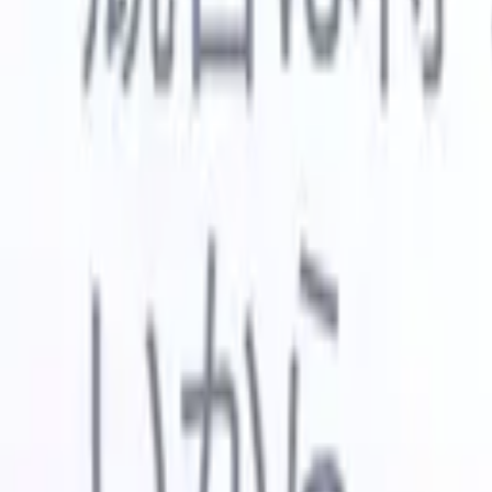
🇺🇸
英語
🇳🇱
オランダ語
🇫🇷
フランス語
🇧🇷
ポルトガル語
🇪
デモを見たい
無料で試す
あなたのために働くAI
次世代
AIエージェントがメール返信、候補者提出、履歴書
すべて表
フォーマット、ソーシング戦略を処理し、採用活動
履歴書解
をより効率的かつ正確に管理できるようにします。
ようエー
出に対応
AIエージェントが採用の仕方を変える方法。
↗
ェント
A
者ピッチ
成。
新リリース
Recruit CRM MCPでデータをAIに接続
当社のサービス