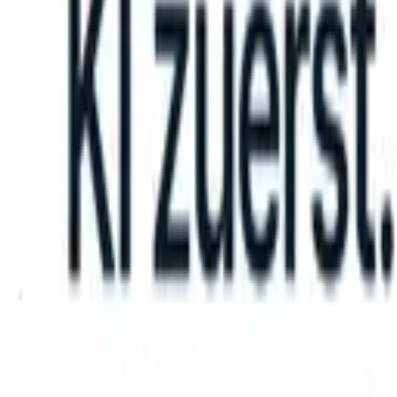
an take instructions?
|
Save my seat
What happens when your ATS ca
Produkte
Funktionen
KI
Preise
Wissenszentrum
Anmelden
Kostenlos testen