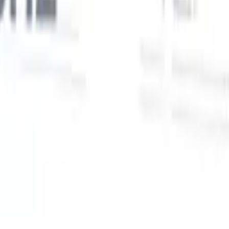
Unsere KI-Funktionen für smarte Recruiter
GPT-Integration
Automatisieren Sie Content-Erstellung und
Kandidatenengagement mit GPT.
KI-Sourcing
Suchen Sie im
r
gesamten Internet mit natürlicher Sprache.
KI-
Sie
Kandidatenabgleich
Ordnen Sie qualifizierte Kandidaten mit KI-
uf-
gesteuerter Analyse den passenden Stellen zu.
Outreach-
n
Sequenzierung
Sprechen Sie Kandidaten über intelligente E-Mail-,
SMS- und LinkedIn-Sequenzen an.
Entfesseln Sie Rekrutierungseffizienz wie nie zuvor
Ich möchte eine Demo