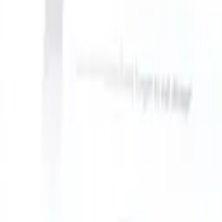
n take instructions?
|
Save my seat