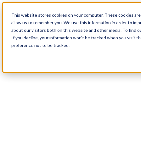
20
Day
:
This website stores cookies on your computer. These cookies are 
12
HR
:
allow us to remember you. We use this information in order to im
02
Min
about our visitors both on this website and other media. To find o
:
If you decline, your information won’t be tracked when you visit t
05
Sec
preference not to be tracked.