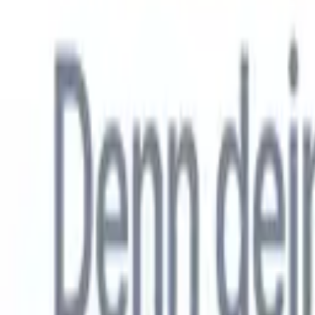
Allemand
🇺🇸
Anglais
🇳🇱
Néerlandais
🇫🇷
Français
🇧🇷
Portugais
🇪🇸
Espag
Produkte
Funktionen
KI
Preise
Wissenszentrum
Greifen Sie über EINE leistungsstarke mobile App auf alle Funktio
Richten Sie es im Web ein und nutzen Sie es dann auf dem Handy.
Jetzt anmelden
Allemand
🇺🇸
Anglais
🇳🇱
Néerlandais
🇫🇷
Français
🇧🇷
Portugais
🇪🇸
Espag
Ich möchte eine Demo