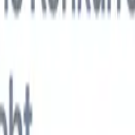
KI-Agenten der nächsten Generation
gen
f-Analyse-Agent
Trainieren Sie einen Agenten, benutzerdefinierte Felde
erten Lebensläufen zu erkennen.
Kandidateneinreichungs-Agent
Lassen 
e ausgefeilte Kandidatenliste für den E-Mail-Versand erstellen.
Lebensla
ungs-Agent
Erstellen Sie KI-formatierte Lebensläufe sofort und speicher
s PDFs.
Kandidaten-Pitch-Agent
Erstellen Sie mit KI ausgefeilte,
echte Kandidaten-Pitch-E-Mails.
Lösungen nach Branche