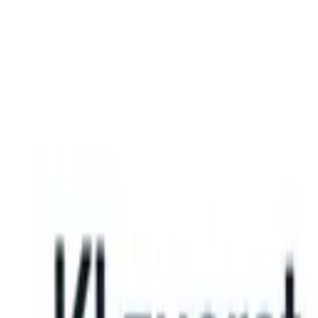
What happens when your ATS can take instructions?
|
Save my seat