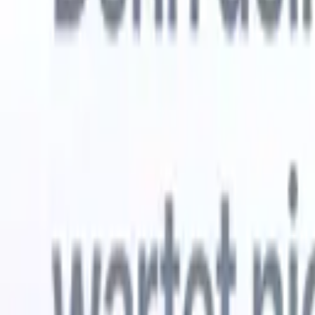
Kostenlos testen
KI, die die Arbeit für Sie erledigt
Unsere 
KI-Agenten übernehmen E-Mail-Antworten,
Alle anzei
Kandidateneinreichungen, Lebenslauf-Formatierung und
Lebenslau
Sourcing-Strategien – für mehr Kontrolle über Ihre
in analysi
Personalvermittlung und mehr Geschwindigkeit und
die KI ein
Genauigkeit.
Formatier
Sie sie al
Wie KI-Agenten Ihre Einstellungsweise verändern
markenger
können.
↗
Neue Version
Verbinde deine Daten mit KI – Recruit
CRM MCP
Was wir bieten