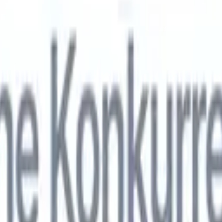
nol
🇯🇵
Japonais
🇮🇹
Italien
🇨🇳
Chinois
nen von Recruit CRM zu
nol
🇯🇵
Japonais
🇮🇹
Italien
🇨🇳
Chinois