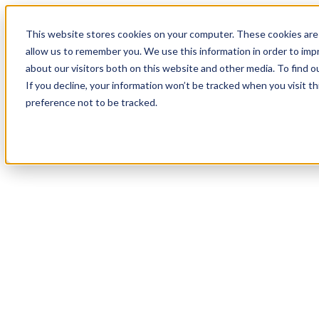
19
Day
:
This website stores cookies on your computer. These cookies are 
20
HR
:
allow us to remember you. We use this information in order to im
45
Min
about our visitors both on this website and other media. To find o
:
If you decline, your information won’t be tracked when you visit t
23
Sec
preference not to be tracked.