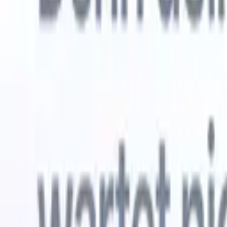
Kostenlos testen
KI, die die Arbeit für Sie erledigt
Unsere 
KI-Agenten übernehmen E-Mail-Antworten,
Alle anzei
Kandidateneinreichungen, Lebenslauf-Formatierung und
Lebenslau
Sourcing-Strategien – für mehr Kontrolle über Ihre
in analysi
Personalvermittlung und mehr Geschwindigkeit und
die KI ein
Genauigkeit.
Formatier
Sie sie al
Wie KI-Agenten Ihre Einstellungsweise verändern
markenger
können.
↗
Neue Version
Verbinde deine Daten mit KI – Recruit
CRM MCP
Was wir bieten