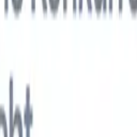
KI-Agenten der nächsten Generation
gen
f-Analyse-Agent
Trainieren Sie einen Agenten, benutzerdefinierte Felde
erten Lebensläufen zu erkennen.
Kandidateneinreichungs-Agent
Lassen 
e ausgefeilte Kandidatenliste für den E-Mail-Versand erstellen.
Lebensla
ungs-Agent
Erstellen Sie KI-formatierte Lebensläufe sofort und speicher
s PDFs.
Kandidaten-Pitch-Agent
Erstellen Sie mit KI ausgefeilte,
echte Kandidaten-Pitch-E-Mails.
Lösungen nach Branche