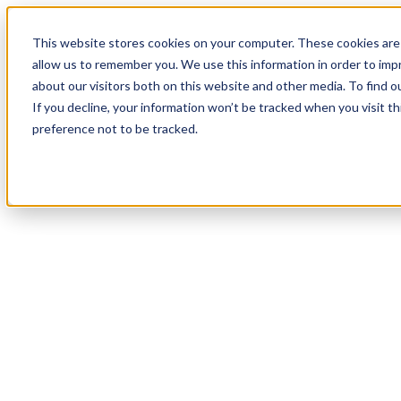
18
Day
:
This website stores cookies on your computer. These cookies are 
12
HR
:
allow us to remember you. We use this information in order to im
03
Min
about our visitors both on this website and other media. To find o
:
If you decline, your information won’t be tracked when you visit t
10
Sec
preference not to be tracked.