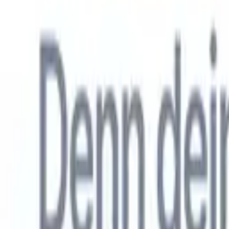
Allemand
🇺🇸
Anglais
🇳🇱
Néerlandais
🇫🇷
Français
🇧🇷
Portugais
🇪🇸
Espag
Produkte
Funktionen
KI
Preise
Wissenszentrum
Greifen Sie über EINE leistungsstarke mobile App auf alle Funktio
Richten Sie es im Web ein und nutzen Sie es dann auf dem Handy.
Jetzt anmelden
Allemand
🇺🇸
Anglais
🇳🇱
Néerlandais
🇫🇷
Français
🇧🇷
Portugais
🇪🇸
Espag
Ich möchte eine Demo