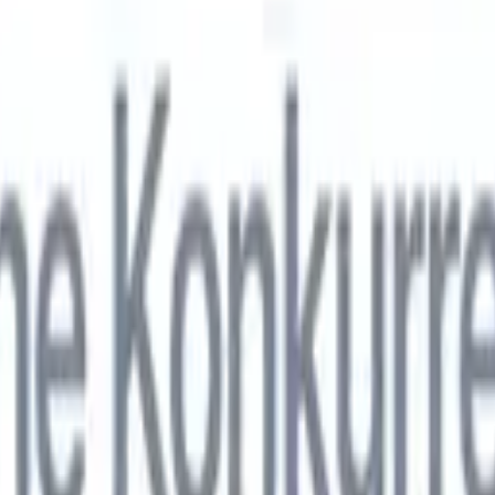
nol
🇯🇵
Japonais
🇮🇹
Italien
🇨🇳
Chinois
nen von Recruit CRM zu
nol
🇯🇵
Japonais
🇮🇹
Italien
🇨🇳
Chinois