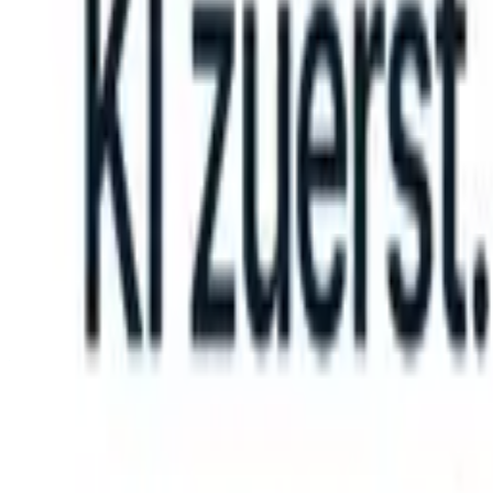
an take instructions?
|
Save my seat
What happens when your ATS ca
Produkte
Funktionen
KI
Preise
Wissenszentrum
Anmelden
Kostenlos testen