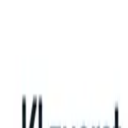
What happens when your ATS can take instructions?
|
Save my seat