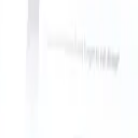
n take instructions?
|
Save my seat