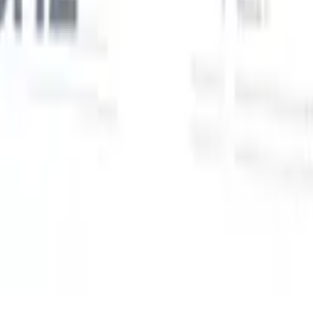
Unsere KI-Funktionen für smarte Recruiter
GPT-Integration
Automatisieren Sie Content-Erstellung und
Kandidatenengagement mit GPT.
KI-Sourcing
Suchen Sie im
r
gesamten Internet mit natürlicher Sprache.
KI-
Sie
Kandidatenabgleich
Ordnen Sie qualifizierte Kandidaten mit KI-
uf-
gesteuerter Analyse den passenden Stellen zu.
Outreach-
n
Sequenzierung
Sprechen Sie Kandidaten über intelligente E-Mail-,
SMS- und LinkedIn-Sequenzen an.
Entfesseln Sie Rekrutierungseffizienz wie nie zuvor
Ich möchte eine Demo